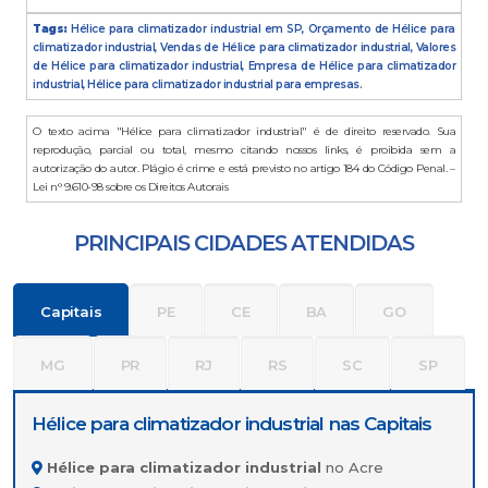
Tags:
Hélice para climatizador industrial em SP, Orçamento de Hélice para
climatizador industrial, Vendas de Hélice para climatizador industrial, Valores
de Hélice para climatizador industrial, Empresa de Hélice para climatizador
industrial, Hélice para climatizador industrial para empresas.
O texto acima "Hélice para climatizador industrial" é de direito reservado. Sua
reprodução, parcial ou total, mesmo citando nossos links, é proibida sem a
autorização do autor. Plágio é crime e está previsto no artigo 184 do Código Penal. –
Lei n° 9.610-98 sobre os Direitos Autorais
PRINCIPAIS CIDADES ATENDIDAS
Capitais
PE
CE
BA
GO
MG
PR
RJ
RS
SC
SP
Hélice para climatizador industrial nas Capitais
Hélice para climatizador industrial
no Acre