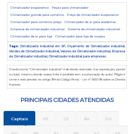
Climatizador evaporativo
Peças para climatizador
Climatizador grande para comércio
Preço de climatizador evaporativo
Climatizador para comércio preço
Climatizador de ar para academia
Empresa de climatização industrial
Sistema de climatização industrial
Climatizador de ar para loja
Climatizador para loja de roupas
Tags:
Climatizador industrial em SP, Orçamento de Climatizador industrial,
Vendas de Climatizador industrial, Valores de Climatizador industrial, Empresa
de Climatizador industrial, Climatizador industrial para empresas.
O texto acima "Climatizador industrial" é de direito reservado. Sua reprodução, parcial
ou total, mesmo citando nossos links, é proibida sem a autorização do autor. Plágio é
crime e está previsto no artigo 184 do Código Penal. – Lei n° 9.610-98 sobre os Direitos
Autorais
PRINCIPAIS CIDADES ATENDIDAS
Capitais
PE
CE
BA
GO
MG
PR
RJ
RS
SC
SP