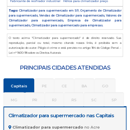
Fabricante de resfriador industrial
Hélice para climatizador preço
Tags:
Climatizador para supermercado em SP, Orçamento de Climatizador
para supermercado, Vendas de Climatizador para supermercado, Valores de
Climatizador para supermercado, Empresa de Climatizador para
supermercado, Climatizador para supermercado para empresas.
O texto acima "Climatizador para supermercado" é de direito reservado. Sua
reprodução, parcial ou total, mesmo citando nossos links, é proibida sem a
autorização do autor. Plágio é crime e está previsto no artigo 184 do Código Penal. –
Lei n° 9.610-98 sobre os Direitos Autorais
PRINCIPAIS CIDADES ATENDIDAS
Capitais
PE
CE
BA
GO
MG
PR
RJ
RS
SC
SP
Climatizador para supermercado nas Capitais
Climatizador para supermercado
no Acre