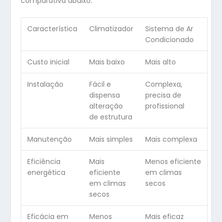
comparativa abaixo:
Característica
Climatizador
Sistema de Ar
Condicionado
Custo inicial
Mais baixo
Mais alto
Instalação
Fácil e
Complexa,
dispensa
precisa de
alteração
profissional
de estrutura
Manutenção
Mais simples
Mais complexa
Eficiência
Mais
Menos eficiente
energética
eficiente
em climas
em climas
secos
secos
Eficácia em
Menos
Mais eficaz