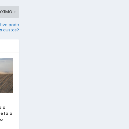
ÓXIMO
tivo pode
os custos?
o o
feta a
 o
e