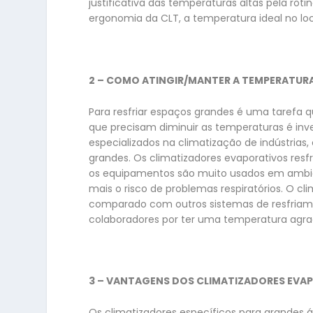
justificativa das temperaturas altas pela r
ergonomia da CLT, a temperatura ideal no loc
2 – COMO ATINGIR/MANTER A TEMPERATURA 
Para resfriar espaços grandes é uma tarefa q
que precisam diminuir as temperaturas é inve
especializados na climatização de indústria
grandes. Os climatizadores evaporativos res
os equipamentos são muito usados em ambien
mais o risco de problemas respiratórios. O 
comparado com outros sistemas de resfriam
colaboradores por ter uma temperatura agra
3 – VANTAGENS DOS CLIMATIZADORES EVA
Os climatizadores específicos para grandes