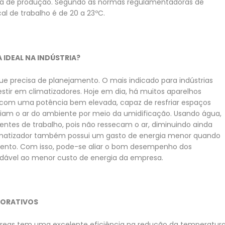
otina de produção. Segundo as normas regulamentadoras de
al de trabalho é de 20 a 23ºC.
IDEAL NA INDÚSTRIA?
ue precisa de planejamento. O mais indicado para indústrias
stir em climatizadores. Hoje em dia, há muitos aparelhos
s, com uma potência bem elevada, capaz de resfriar espaços
friam o ar do ambiente por meio da umidificação. Usando água,
tes de trabalho, pois não ressecam o ar, diminuindo ainda
climatizador também possui um gasto de energia menor quando
ento. Com isso, pode-se aliar o bom desempenho dos
dável ao menor custo de energia da empresa.
PORATIVOS
 áreas tem uma excelente eficiência na redução da temperatur