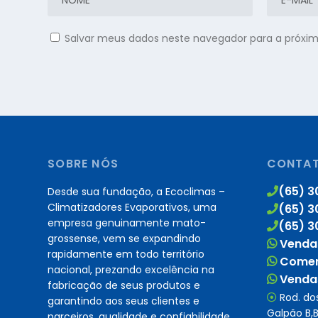
Salvar meus dados neste navegador para a próxi
SOBRE NÓS
CONTA
(65) 3
Desde sua fundação, a Ecoclimas –
Climatizadores Evaporativos, uma
(65) 3
empresa genuinamente mato-
(65) 3
grossense, vem se expandindo
Vendas
rapidamente em todo território
Comerc
nacional, prezando excelência na
Vendas
fabricação de seus produtos e
Rod. dos
garantindo aos seus clientes e
Galpão B,B
parceiros, qualidade e confiabilidade