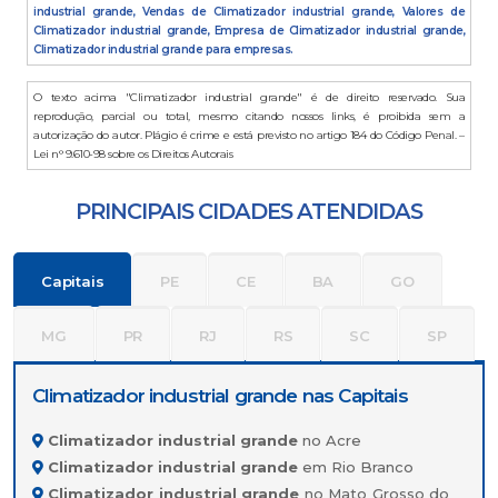
industrial grande, Vendas de Climatizador industrial grande, Valores de
Climatizador industrial grande, Empresa de Climatizador industrial grande,
Climatizador industrial grande para empresas.
O texto acima "Climatizador industrial grande" é de direito reservado. Sua
reprodução, parcial ou total, mesmo citando nossos links, é proibida sem a
autorização do autor. Plágio é crime e está previsto no artigo 184 do Código Penal. –
Lei n° 9.610-98 sobre os Direitos Autorais
PRINCIPAIS CIDADES ATENDIDAS
Capitais
PE
CE
BA
GO
MG
PR
RJ
RS
SC
SP
Climatizador industrial grande nas Capitais
Climatizador industrial grande
no Acre
Climatizador industrial grande
em Rio Branco
Climatizador industrial grande
no Mato Grosso do